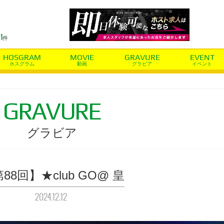
1
件
ホスグラム
動画
グラビア
イベント
グラビア
88回】★club GO@ 皇
2024.12.12