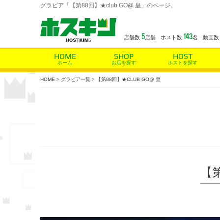
グラビア「【第88回】★club GO@ 皇」のページ。
5
143
店舗数
店舗
ホスト数
名
動画数
ホーム
お店を探す
ホストを探す
HOME
グラビア一覧
【第88回】★CLUB GO@ 皇
【第