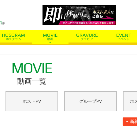
1
件
ホスグラム
動画
グラビア
イベント
動画一覧
ホストPV
グループPV
ホ
新