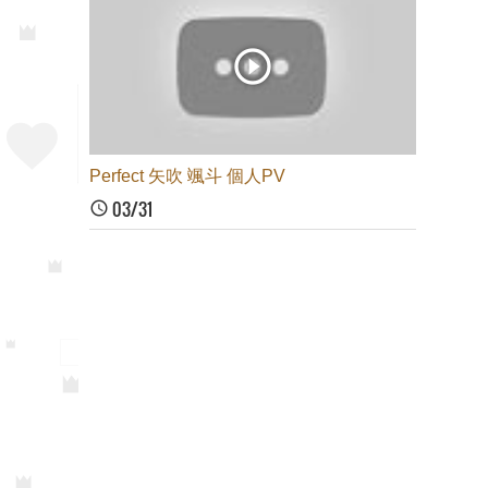
Perfect 矢吹 颯斗 個人PV
03/31