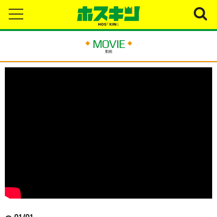
t
o
g
g
l
MOVIE
e
動画
n
a
v
i
g
a
t
i
o
n